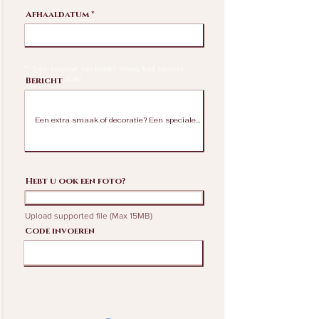
r
Afhaaldatum
*
e
q
u
i
r
e
**
Een special verzoek? Voeg het gerust
d
hieronder toe!
Bericht
Hebt u ook een foto?
Foto uploaden
Upload supported file (Max 15MB)
Code invoeren