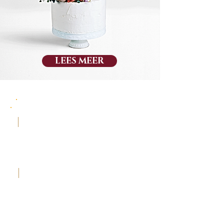
LEES MEER
Bij ons begint elke taart met een verhaal.
Een viering, een herinnering, Een zoete droom
die we tot leven brengen met de beste
ingrediënten en ambachtelijke zorg.
Want een taart is meer dan suiker en bloem –
het is emotie in elke hap.
Geen groot bedrijf, geen lopende band.
Alleen een passie die met de hand is gekneed,
een droom die groeide tot iets tastbaars,
En een keuken waar liefde en botercrème
altijd de hoofdrol spelen.