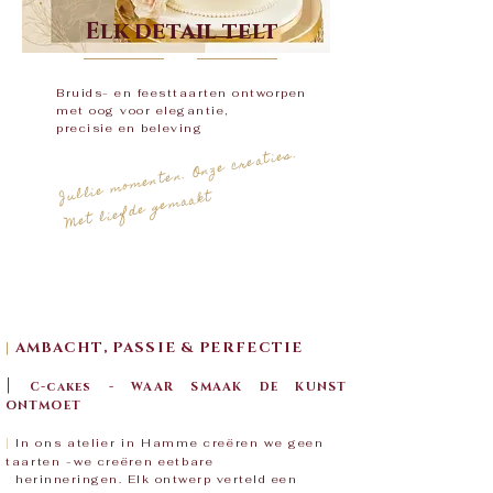
Elk detail telt
Bruids- en feesttaarten ontworpen
met oog voor elegantie,
precisie en beleving
Jullie momenten. Onze creaties.
Met liefde gemaakt
​
|
AMBACHT, PASSIE & PERFECTIE
|
C-cakes - WAAR SMAAK DE KUNST
ONTMOET
|
In ons atelier in Hamme creëren we geen
taarten -we creëren eetbare
herinneringen. Elk ontwerp verteld een