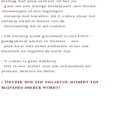
dialoog met jouw verhaal. Of het nu
gaat
om een statige bruidstaart, een florale
showstopper of een ingetogen
ontwerp met
karakter, bij C-cakes staat het
ontwerp altijd in dienst van de
herinnering die je wil
creëren.
|
Elk ontwerp wordt gecreëerd in ons FAVV-
goedgekeurd atelier in Hamme — een
plek
waar niet enkel esthetiek, maar ook
kwaliteit en hygiëne de norm zijn.
|
C-cakes is geen bakkerij.
Het is een atelier voor wie schoonheid wil
proeven, beleven en delen.
| Ontdek hoe een smaakvol moment een
blijvende indruk wordt!