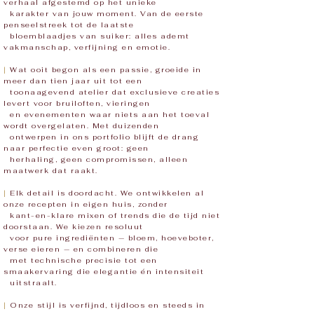
verhaal afgestemd op het unieke
karakter van jouw moment. Van de eerste
penseelstreek tot de laatste
bloemblaadjes van suiker: alles ademt
vakmanschap, verfijning en emotie.
|
Wat ooit begon als een passie, groeide in
meer dan tien jaar uit tot een
toonaagevend atelier dat exclusieve creaties
levert voor bruiloften, vieringen
en evenementen waar niets aan het toeval
wordt overgelaten. Met duizenden
ontwerpen in ons portfolio blijft de drang
naar perfectie even groot: geen
herhaling, geen compromissen, alleen
maatwerk dat raakt.
|
Elk detail is doordacht. We ontwikkelen al
onze recepten in eigen huis, zonder
kant-en-klare mixen of trends die de tijd niet
doorstaan. We kiezen resoluut
voor pure ingrediënten — bloem, hoeveboter,
verse eieren — en combineren die
met technische precisie tot een
smaakervaring die elegantie én intensiteit
uitstraalt.
|
Onze stijl is verfijnd, tijdloos en steeds in