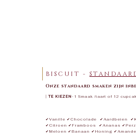
BISCUIT -
STANDAAR
Onze standaard smaken zijn inbe
|
TE KIEZEN
-1 Smaak /taart of 12 cupcak
​✔Vanille ✔Chocolade ✔Aardbeien ✔
✔Citroen ✔Framboos ✔Ananas ✔Perz
✔Meloen ✔Banaan ✔Honing ✔Amande