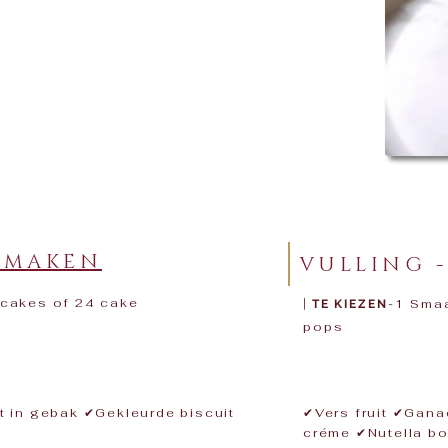
SMAKEN
VULLING 
pcakes of 24 cake
|
1 Smaa
TE KIEZEN
-
pops​​
uit in gebak ✔Gekleurde biscuit
​✔Vers fruit ✔Ga
créme ✔Nutella bo