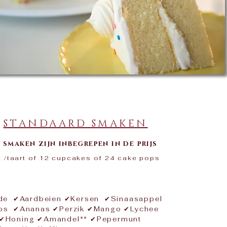
-
STANDAARD SMAKEN
smaken zijn inbegrepen in de prijs
 /taart of 12 cupcakes of 24 cake pops​​
ade ✔Aardbeien ✔Kersen ✔Sinaasappel
os ✔Ananas ✔Perzik ✔Mango ✔Lychee
✔Honing ✔Amandel** ✔Pepermunt