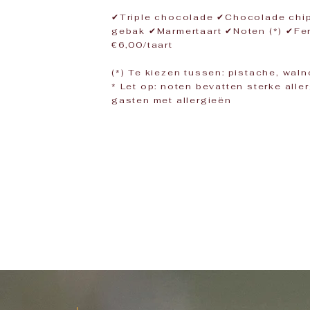
✔Triple chocolade ✔Chocolade chip
gebak ✔Marmertaart ✔Noten (*) ✔Fe
€6,00/taart​
(*) Te kiezen tussen: pistache, wa
* Let op: noten bevatten sterke all
gasten met allergieën