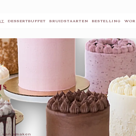
ST
DESSERTBUFFET
BRUIDSTAARTEN
BESTELLING
WOR
js
lende
js
sen, is er
n de
t van smaken