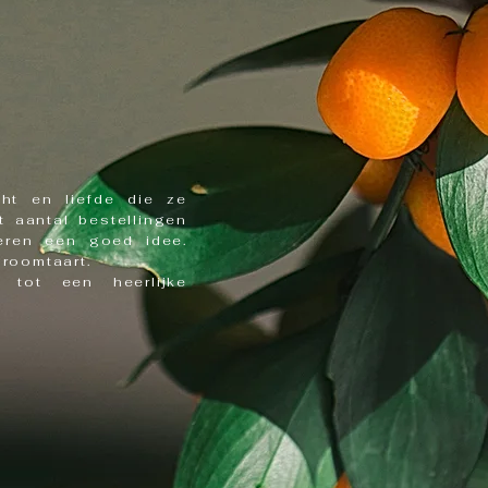
cht en liefde die ze
 aantal bestellingen
veren een goed idee.
droomtaart.
 tot een heerlijke