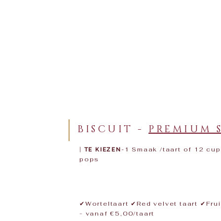
BISCUIT -
PREMIUM 
1 Smaak /taart of 12 cu
|
TE KIEZEN
-
pops​​
​​✔Worteltaart ✔Red velvet taart ✔Fr
- vanaf €5,00/taart