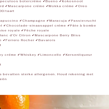
Speculoos botercréme ✔Bueno ✔Kokosnoot
rd ✔Mascarpone créme ✔Mokka créme ✔Oreo
00/taart
puccino ✔Champagne ✔Maracuja ✔Passievrucht
l ✔Chocolade-sinaasappel créme ✔Pâte à bombe
ise royale ✔Pêche royale
lanc d'Or Citron ✔Mascarpone Berry Bliss
 ✔Ferrero Rocher ✔Bavarois
t
ey créme ✔Whiskey ✔Limoncello ✔Kersenliqueur
t
 bevatten sterke allergenen. Houd rekening met
ën​​