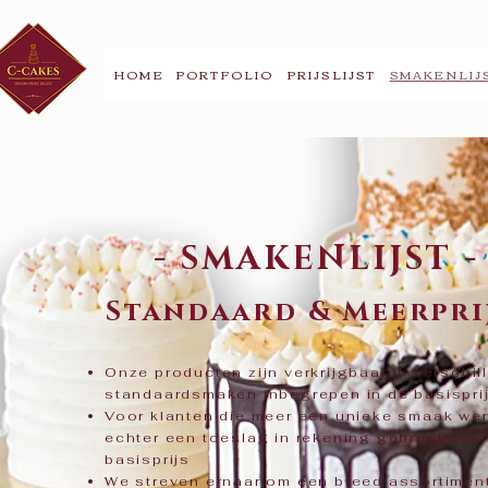
HOME
PORTFOLIO
PRIJSLIJST
SMAKENLIJ
- SMAKENLIJST -
Standaard & Meerpri
Onze producten zijn verkrijgbaar in verschil
standaardsmaken inbegrepen in de basispri
Voor klanten die meer een unieke smaak wen
echter een toeslag in rekening gebracht aa
basisprijs
We streven ernaar om een breed assortimen