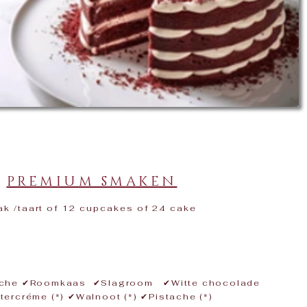
-
PREMIUM SMAKEN
k /taart of 12 cupcakes of 24 cake
nache ✔Roomkaas ✔Slagroom ✔Witte chocolade
tercréme (*) ✔Walnoot (*) ✔Pistache (*)