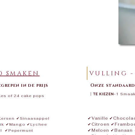
D SMAKEN
VULLING 
grepen in de prijs
Onze standaard 
|
-
1 Smaak
TE KIEZEN
es of 24 cake pops​​
✔Vanille ✔Chocol
Kersen ✔Sinaasappel
✔Citroen ✔Frambo
ik ✔Mango ✔Lychee
✔Meloen ✔Banaan 
l ✔Pepermunt