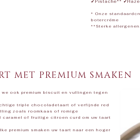
✔Pistache** ✔Haze
​* Onze standaardc
botercréme
**Sterke allergenen
RT MET PREMIUM SMAKEN
we ook premium biscuit en vullingen tegen
chtige triple chocoladetaart of verfijnde red
vulling zoals roomkaas of romige
caramel of fruitige citroen curd om uw taart
welke premium smaken uw taart naar een hoger