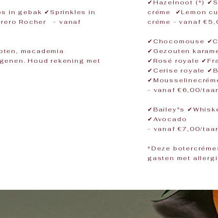
✔Hazelnoot (*) ✔
s in gebak ✔Sprinkles in
créme ✔Lemon cu
rrero Rocher - vanaf
créme - vanaf €5,
​
✔Chocomouse ✔Ca
lnoten, macademia
✔Gezouten karame
ergenen. Houd rekening met
✔Rosé royale ✔Fra
✔Cerise royale ✔B
✔Mousselinecréme
- vanaf €6,00/taar
✔Bailey"s ✔Whisk
✔Avocado
- vanaf €7,00/taar
*Deze botercrémes
gasten met allergie