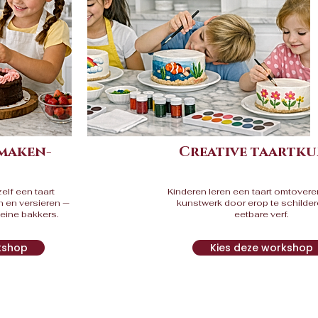
 maken-
Creative taartk
elf een taart
Kinderen leren een taart omtovere
 en versieren —
kunstwerk door erop te schilde
leine bakkers.
eetbare verf.
kshop
Kies deze workshop