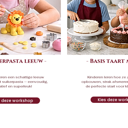
kerpasta leeuw -
- Basis taart
eren een schattige leeuw
Kinderen leren hoe ze z
t suikerpasta — eenvoudig,
opbouwen, strak afsmeren
atief en superleuk!
de perfecte start voor k
Kies deze wor
s deze workshop