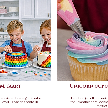
M taart -
Unicorn cupc
versieren hun eigen taart vol
Leer hoe je zelf een uni
 vrolijk, zoet en feestelijk!
fonkelende hoorn, oortje
magie!