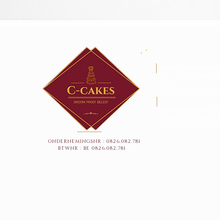
Bij ons begint elke
Een viering, een h
zorg.
Want een taart is m
Geen groot bedrijf
Alleen een passie d
En een keuken waar
ONDERNEMINGSNR : 0826.082.781
BTWNR : BE 0826.082.781