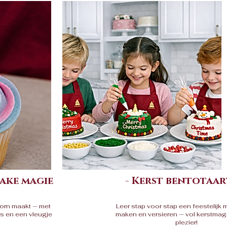
ake magie
- Kerst bentotaart
corn maakt — met
Leer stap voor stap een feestelijk m
s en een vleugje
maken en versieren — vol kerstmag
plezier!