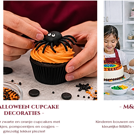
Halloween cupcake
- M&
decoraties -
r zwarte en oranje cupcakes met
Kinderen bouwen en 
jes, pompoentjes en oogjes —
kleurrijke M&M’s —
griezelig lekker plezier!