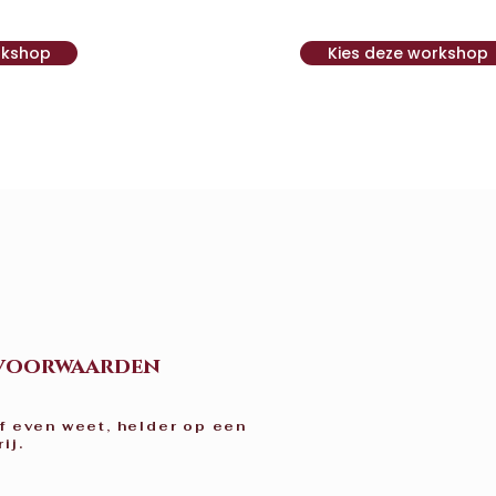
rkshop
Kies deze workshop
 voorwaarden
af even weet, helder op een
rij.