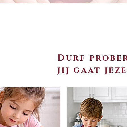
Durf probe
jij gaat jez