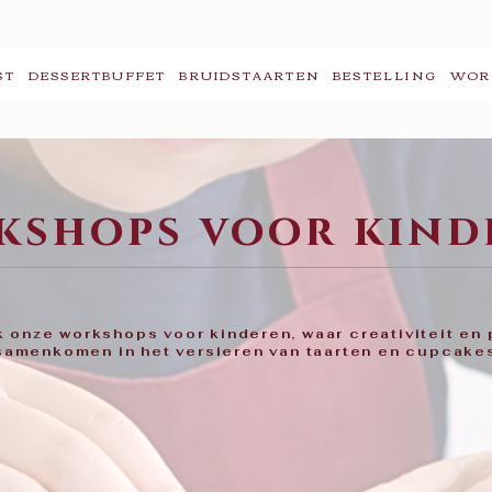
ST
DESSERTBUFFET
BRUIDSTAARTEN
BESTELLING
WOR
kshops voor kind
 onze workshops voor kinderen, waar creativiteit en 
samenkomen in het versieren van taarten en cupcake