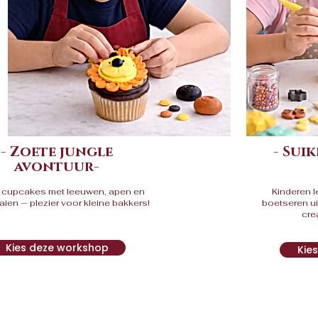
- Zoete jungle
- Sui
avontuur-
r cupcakes met leeuwen, apen en
Kinderen l
ien — plezier voor kleine bakkers!
boetseren ui
cre
Kies deze workshop
Kie