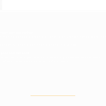
 taart met een verhaal.
erinnering, Een zoete droom die we tot leven brengen met de beste ing
eer dan suiker en bloem – het is emotie in elke hap.
, geen lopende band.
ie met de hand is gekneed, een droom die groeide tot iets tastbaars,
 liefde en botercrème altijd de hoofdrol spelen.