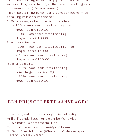
|
Een bestelling is volledig gereserveerd mits
aanvaarding van de prijsofferte en betaling van
een voorschot (zie hieronder)
|
Een bestelling is volledig gereserveerd mits
betaling van een voorschot:
1. Cupcakes, cake pops & popsicles
- 10% - voor een totaalbedrag niet
hoger dan €100,00
- 30% - voor een totaalbedrag
hoger dan €100,00
2. Andere taarten
- 20% - voor een totaalbedrag niet
hoger dan €150,00
- 40% - voor een totaalbedrag
hoger dan €150,00
3. Bruidstaarten
- 30% - voor een totaalbedrag
niet hoger dan €250,00
- 50% - voor een totaalbedrag
hoger dan €250,00
EEN PRIJSOFFERTE AANVRAGEN
|
Een prijsofferte aanvragen is volledig
vrijblijvend. Stuur ons een bericht via:
1. Website:
Contactformulier
2. E-mail:
c.cakeshamme@gmail.com
3. Bel of bericht ons (Whatsup of Messenger):
+32 (0) 492 84 45 50