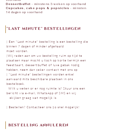
voorhand
Dessertbuffet
- minstens 3 weken op voorhand
Cupcakes, cake pops & popsicles
- minsten
14 dagen op voorhand
"LAST MINUTE" BESTELLINGEN
| Een "Last minute" bestelling is een bestelling die
binnen 7 dagen of minder afgehaald
moet worden.
|Wij raden aan om uw bestelling ruim op tijd te
plaatsen maar mocht u toch op korte termijn een
feesttaart, dessertbuffet of luxe gebak nodig
hebben, neem dan zeker contact met ons op
| "Last minute" bestellingen worden enkel
aanvaard mits beschibare plaatsen in ons
bestelboek.
Wilt u weten or er nog ruimte is? Stuur ons een
bericht via e-mail, WhatsApp of SMS en wij
ekijken graag wat mogelijk is
| Bestellen? Contacteer ons zo snel mogelijk!
BESTELLING ANNULEREN