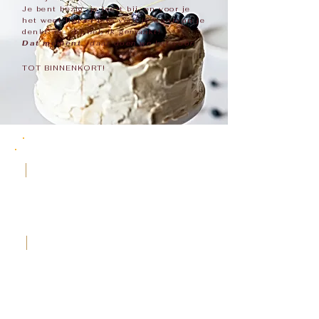
Je bent bezig, je leert bij, en voor je
het weet ligt er iets voor je waarvan je
denkt:
ja… dit heb ik gemaakt!
Dat moment
… daar doen we het voor.
TOT BINNENKORT!
Bij ons begint elke taart met een verhaal.
Een viering, een herinnering, Een zoete droom
die we tot leven brengen met de beste
ingrediënten en ambachtelijke zorg.
Want een taart is meer dan suiker en bloem –
het is emotie in elke hap.
Geen groot bedrijf, geen lopende band.
Alleen een passie die met de hand is gekneed,
een droom die groeide tot iets tastbaars,
En een keuken waar liefde en botercrème
altijd de hoofdrol spelen.