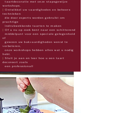
taartdecoratie
met onze stapsgewijze
workshops.
|
Ontwikkel uw vaardigheden en beheers
technieken
die
door experts worden gebruikt om
prachtige
indrukwekkende taarten te maken
|
Of u nu op zoek bent naar een schitterend
middelpunt
voor een speciale gelegenheid
of
gewoon uw
bakvaardigheden wenst te
verbeteren,
onze workshops
hebben alles wat u nodig
hebt.
|
Sluit je aan en leer hoe u een taart
decoreert zoals
een
professional!