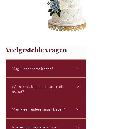
Veelgestelde vragen
Mag ik een thema kiezen?
Nee, onze bruidspakketten worden afgewerkt in
Welke smaak zit standaard in elk
een vast en eenvoudig ontwerp. Wenst u een
pakket?
specifiek thema, extra decoraties of een andere
afwerking? Dan werken we graag een taart op maat
De standaard bruidspakketten worden voorzien
voor u uit. Via het bestelformulier kunnen we alle
Mag ik een andere smaak kiezen?
met: vanillebiscuit aardbeienvulling voor de taart.
details verzamelen en bezorgen we u een
Vanille & vanille toef, gedecoreerd met kleine,
Nee, onze bruidspakketten worden afgewerkt met
aangepaste prijsofferte.
meerkleurige hagelslag - voor cupcakes En vanille
Is levering inbegrepen in de
vaste smaken zowel voor de biscuit als voor de