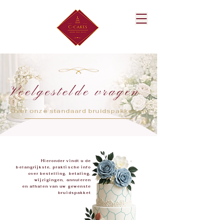
Veelgestelde vragen
Over onze standaard bruidspakketten
Hieronder vindt u de
belangrijkste, praktische info
over bestelling, betaling,
wijzigingen, annuleren
en afhalen van uw gewenste
bruidspakket