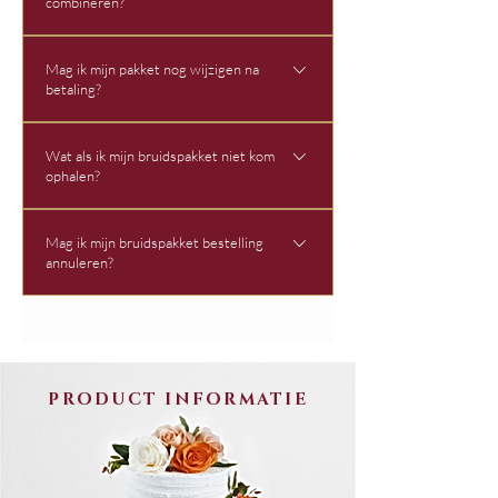
combineren?
feestmomenten waar u graag een mooie
totaalpresentatie wilt zonder maatwerktraject.
Ja, dat mag, in overleg en afhankelijk van de
Mag ik mijn pakket nog wijzigen na
beschikbaarheid. We vragen wel om voor elk
betaling?
pakket een afzonderlijk bestelformulier in te
vullen. Zo ontvangen we alle gegevens per pakket
Nee, onze bruidspakketten worden afgewerkt in
correct en kunnen we alles vlot verwerken.
Wat als ik mijn bruidspakket niet kom
een vast en eenvoudig ontwerp. Wenst u een
ophalen?
specifiek thema, extra decoraties of een andere
afwerking? Dan werken we graag een taart op maat
Bruidspakketten worden op maat klaargemaakt en
voor u uit. Via het bestelformulier kunnen we alle
Mag ik mijn bruidspakket bestelling
gereserveerd op basis van jouw bestelling en
annuleren?
details verzamelen en bezorgen we u een
betaling. Indien een bruidspakket niet wordt
aangepaste prijsofferte.
opgehaald op de afgesproken datum en tijdstip,
Ja, dat kan. Annulatievoorwaarden voor
kan er geen terugbetaling voorzien worden.
bruidspakketten: Tot 30 dagen vóór de
ophaling: volledige terugbetaling Minder dan 30
dagen: geen terugbetaling Omdat
PRODUCT INFORMATIE
bruidspakketten specifiek voor jouw bestelling
worden ingepland en voorbereid, kunnen we bij
laattijdige annulatie geen volledige terugbetaling
voorzien.