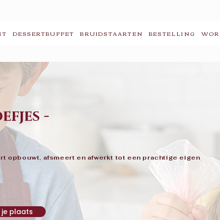
ST
DESSERTBUFFET
BRUIDSTAARTEN
BESTELLING
WOR
efjes -
art opbouwt, afsmeert en afwerkt tot een prachtige eigen
je plaats