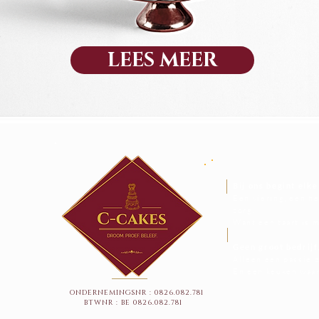
LEES MEER
Bij ons begint elke
Een viering, een h
zorg.
Want een taart is m
Geen groot bedrijf
Alleen een passie d
En een keuken waar
ONDERNEMINGSNR : 0826.082.781
BTWNR : BE 0826.082.781