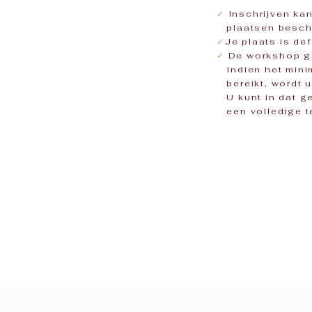
✓
Inschrijven ka
plaatsen beschi
✓
Je plaats is def
✓
De workshop g
Indien het minim
bereikt, wordt u 
U kunt in dat ge
een volledige te