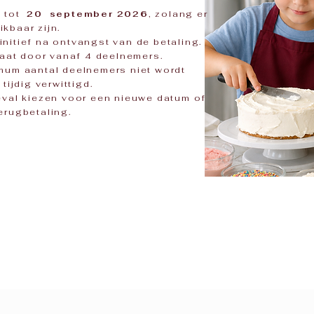
n tot
20
september 2026
, zolang er
kbaar zijn.
initief na ontvangst van de betaling.
aat door vanaf 4 deelnemers.
um aantal deelnemers niet wordt
tijdig verwittigd.
val kiezen voor een nieuwe datum of
rugbetaling.