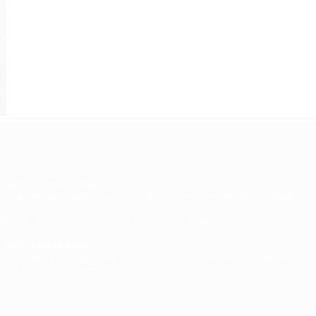
 taart met een verhaal.
erinnering, Een zoete droom die we tot leven brengen met de beste ing
eer dan suiker en bloem – het is emotie in elke hap.
, geen lopende band.
ie met de hand is gekneed, een droom die groeide tot iets tastbaars,
 liefde en botercrème altijd de hoofdrol spelen.