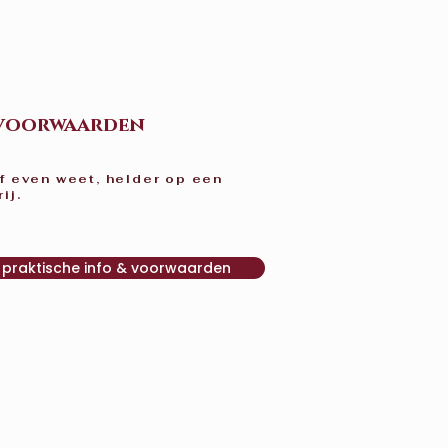
 voorwaarden
af even weet, helder op een
rij.
k praktische info & voorwaarden