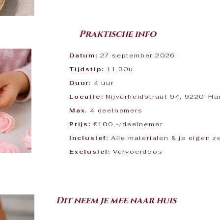
Praktische info
Datum:
27 september 2026
Tijdstip:
11,30u
Duur:
4 uur
Locatie:
Nijverheidstraat 94, 9220-H
Max.
4 deelnemers
Prijs:
€100,-/deelnemer
Inclusief:
Alle materialen & je eigen z
Exclusief:
Vervoerdoos
Dit neem je mee naar huis