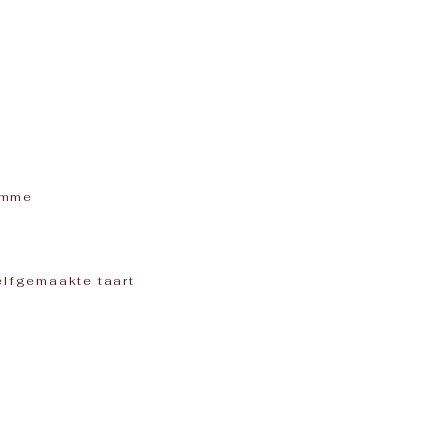
amme
elfgemaakte taart