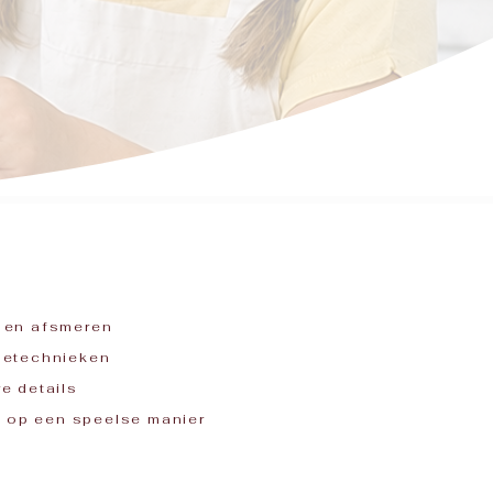
n en afsmeren
ietechnieken
e details
en op een speelse manier